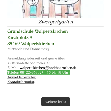
Zwergerlgarten
Grundschule Walpertskirchen
Kirchplatz 9
85469 Walpertskirchen
Mittwoch und Donnerstag
Anmeldung jederzeit und gerne über
>> Bernadette Sedlmeier <<
E-Mail
walpertskirchen@bockhoernchen.de
Telefon 08122-963827 ( 15 bis 18 Uhr)
Anmeldeformular
oder
Kontaktformular
.
weitere Infos